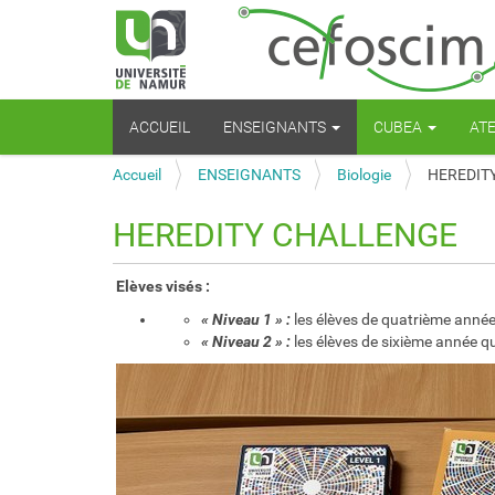
N
ACCUEIL
ENSEIGNANTS
CUBEA
AT
a
v
V
Accueil
ENSEIGNANTS
Biologie
HEREDIT
i
o
g
u
a
HEREDITY CHALLENGE
s
t
ê
i
t
o
Elèves visés :
e
n
« Niveau 1 » :
les élèves de quatrième année
s
« Niveau 2 » :
les élèves de sixième année q
i
c
i
: