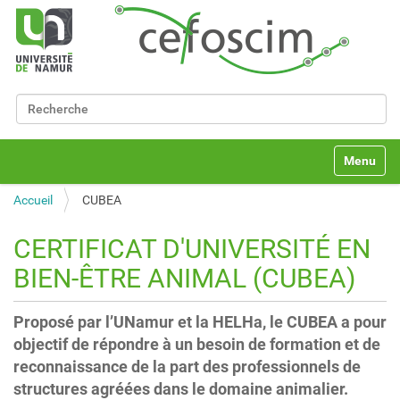
Chercher par
Recherche avancée…
N
Toggle na
a
v
Accueil
CUBEA
i
g
a
CERTIFICAT D'UNIVERSITÉ EN
t
BIEN-ÊTRE ANIMAL (CUBEA)
i
o
n
Proposé par l’UNamur et la HELHa, le CUBEA a pour
objectif de répondre à un besoin de formation et de
reconnaissance de la part des professionnels de
structures agréées dans le domaine animalier.