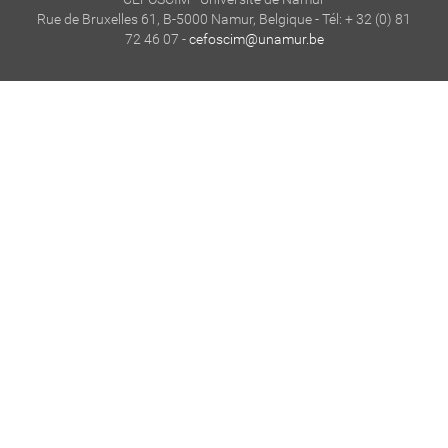
Rue de Bruxelles 61, B-5000 Namur, Belgique - Tél: + 32 (0) 81
72 46 07 -
cefoscim@unamur.be