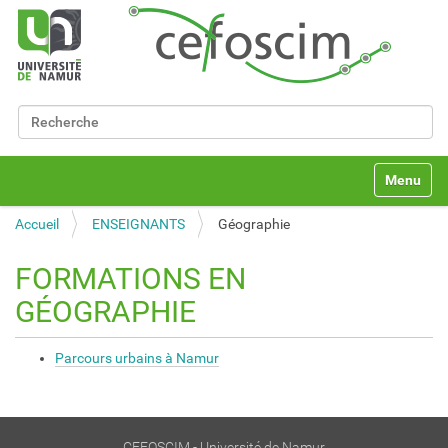
Chercher par
Recherche avancée…
N
Toggle na
a
v
Accueil
ENSEIGNANTS
Géographie
i
g
a
FORMATIONS EN
t
GÉOGRAPHIE
i
o
n
Parcours urbains à Namur
CEFOSCIM - Université de Namur