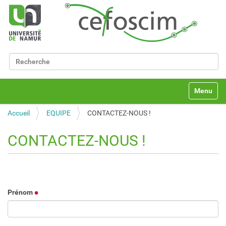
Chercher par
Recherche avancée…
N
Toggle na
a
v
Accueil
EQUIPE
CONTACTEZ-NOUS !
i
g
a
CONTACTEZ-NOUS !
t
i
o
n
Prénom