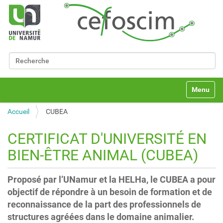
Chercher par
Recherche avancée…
N
Toggle na
a
v
Accueil
CUBEA
i
g
a
CERTIFICAT D'UNIVERSITÉ EN
t
BIEN-ÊTRE ANIMAL (CUBEA)
i
o
n
Proposé par l’UNamur et la HELHa, le CUBEA a pour
objectif de répondre à un besoin de formation et de
reconnaissance de la part des professionnels de
structures agréées dans le domaine animalier.