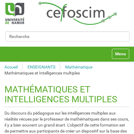
Chercher par
Recherche avancée…
N
Toggle na
a
v
Accueil
ENSEIGNANTS
Mathématique
i
Mathématiques et Intelligences multiples
g
a
t
MATHÉMATIQUES ET
i
INTELLIGENCES MULTIPLES
o
n
Du discours du pédagogue sur les intelligences multiples aux
réalités vécues par le professeur de mathématiques dans ses cours,
il y a bien souvent un grand écart. L'objectif de cette formation est
de permettre aux participants de créer un dispositif sur la base des