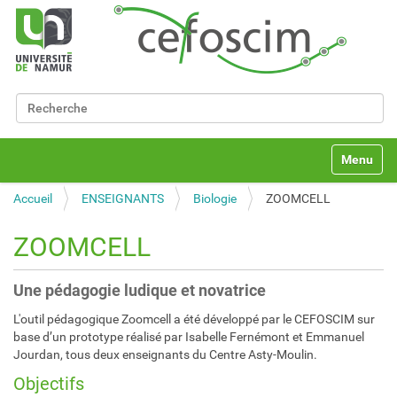
Chercher par
Recherche avancée…
N
Toggle na
a
v
Accueil
ENSEIGNANTS
Biologie
ZOOMCELL
i
g
a
ZOOMCELL
t
i
o
Une pédagogie ludique et novatrice
n
L'outil pédagogique Zoomcell a été développé par le CEFOSCIM sur
base d’un prototype réalisé par Isabelle Fernémont et Emmanuel
Jourdan, tous deux enseignants du Centre Asty-Moulin.
Objectifs