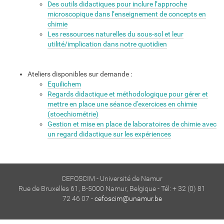
Des outils didactiques pour inclure l’approche
microscopique dans l’enseignement de concepts en
chimie
Les ressources naturelles du sous-sol et leur
utilité/implication dans notre quotidien
Ateliers disponibles sur demande :
Equilichem
Regards didactique et méthodologique pour gérer et
mettre en place une séance d'exercices en chimie
(stoechiométrie)
Gestion et mise en place de laboratoires de chimie avec
un regard didactique sur les expériences
CEFOSCIM - Université de Namur
Rue de Bruxelles 61, B-5000 Namur, Belgique - Tél: + 32 (0) 81
72 46 07 -
cefoscim@unamur.be