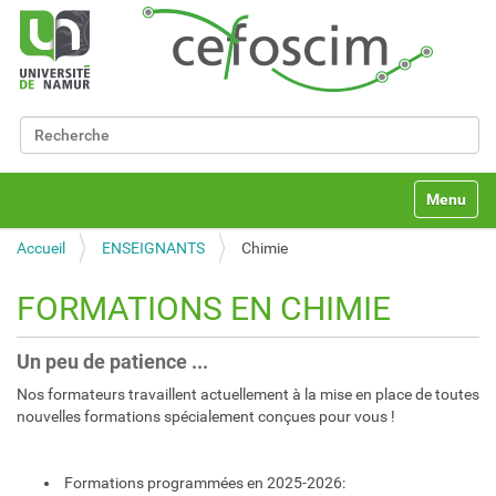
Chercher par
Recherche avancée…
N
Toggle na
a
v
Accueil
ENSEIGNANTS
Chimie
i
g
a
FORMATIONS EN CHIMIE
t
i
Un peu de patience ...
o
n
Nos formateurs travaillent actuellement à la mise en place de toutes
nouvelles formations spécialement conçues pour vous !
Formations programmées en 2025-2026: