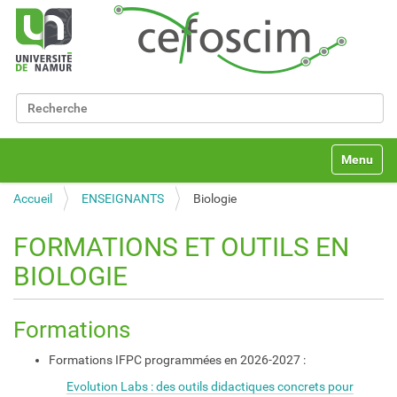
Chercher par
Recherche avancée…
N
Toggle na
a
v
Accueil
ENSEIGNANTS
Biologie
i
g
a
FORMATIONS ET OUTILS EN
t
BIOLOGIE
i
o
n
Formations
Formations IFPC programmées en 2026-2027 :
Evolution Labs : des outils didactiques concrets pour