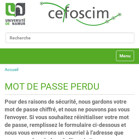
Chercher par
Recherche avancée…
N
Toggle na
a
v
Accueil
i
g
a
MOT DE PASSE PERDU
t
i
o
Pour des raisons de sécurité, nous gardons votre
n
mot de passe chiffré, et nous ne pouvons pas vous
l'envoyer. Si vous souhaitez réinitialiser votre mot
de passe, remplissez le formulaire ci-dessous et
nous vous enverrons un courriel à l'adresse que